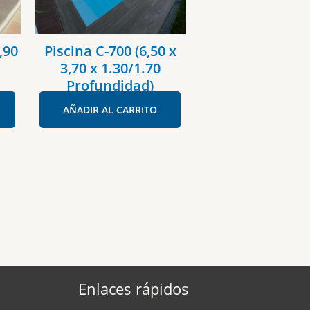
,90
Piscina C-700 (6,50 x
3,70 x 1.30/1.70
Profundidad)
AÑADIR AL CARRITO
Enlaces rápidos