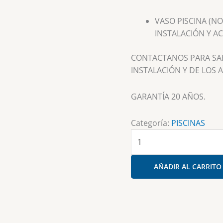
VASO PISCINA (N
INSTALACIÓN Y AC
CONTACTANOS PARA SAB
INSTALACIÓN Y DE LOS 
GARANTÍA 20 AÑOS.
Categoría:
PISCINAS
Piscina
C-
800
AÑADIR AL CARRITO
(8,00
x
3,90
x
1,30/1,80