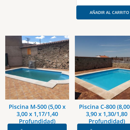
M-
1
AÑADIR AL CARRITO
(10
x
4
x
1,00/2,00
Profundidad)
cantidad
Piscina M-500 (5,00 x
Piscina C-800 (8,00
3,00 x 1,17/1,40
3,90 x 1,30/1,80
Profundidad)
Profundidad)