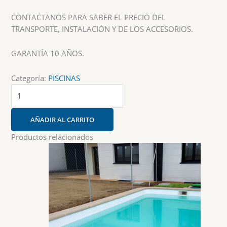
CONTACTANOS PARA SABER EL PRECIO DEL
TRANSPORTE, INSTALACIÓN Y DE LOS ACCESORIOS.
GARANTÍA 10 AÑOS.
Categoría:
PISCINAS
Piscina
M-
3
AÑADIR AL CARRITO
(6,50
x
Productos relacionados
3,40
x
1,00/1,60
Profundidad)
cantidad