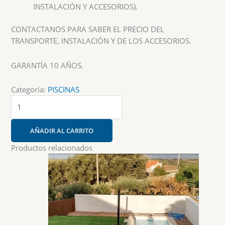
INSTALACIÓN Y ACCESORIOS).
CONTACTANOS PARA SABER EL PRECIO DEL
TRANSPORTE, INSTALACIÓN Y DE LOS ACCESORIOS.
GARANTÍA 10 AÑOS.
Categoría:
PISCINAS
Piscina
P-
B
AÑADIR AL CARRITO
(9,00
X
Productos relacionados
3,80
X
1/1,80
Profundidad)
cantidad