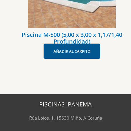
Piscina M-500 (5,00 x 3,00 x 1,17/1,40
Profundidad)
AÑADIR AL CARRITO
PISCINAS IPANEMA
Rúa Loios, 1, 15630 Miño, A Coruña