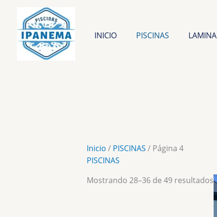
Ir
al
contenido
INICIO
PISCINAS
LAMINA
Inicio
/
PISCINAS
/ Página 4
PISCINAS
Mostrando 28–36 de 49 resultados
p
b