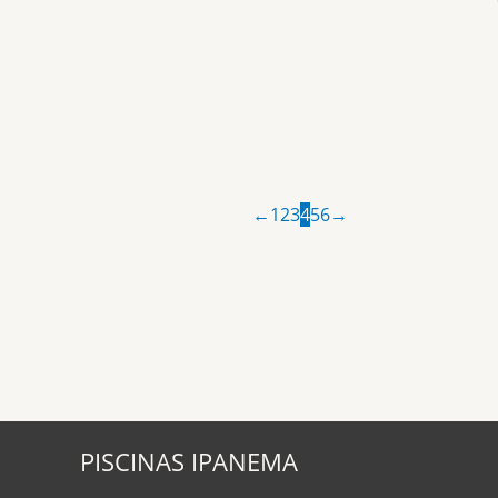
←
1
2
3
4
5
6
→
PISCINAS IPANEMA