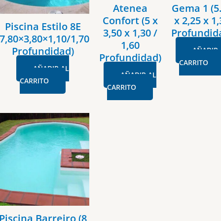
Atenea
Gema 1 (5
Confort (5 x
x 2,25 x 1
Piscina Estilo 8E
3,50 x 1,30 /
Profundid
(7,80×3,80×1,10/1,70
1,60
Profundidad)
AÑADIR 
Profundidad)
CARRITO
AÑADIR AL
AÑADIR AL
CARRITO
CARRITO
Piscina Barreiro (8