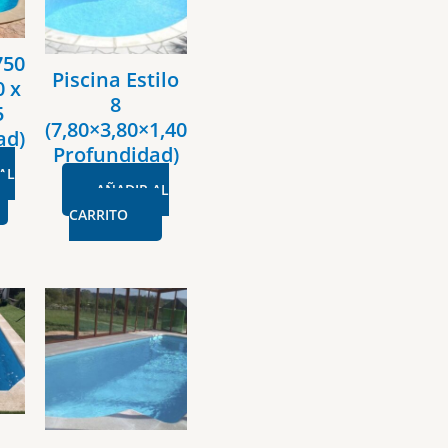
750
Piscina Estilo
0 x
8
5
(7,80×3,80×1,40
ad)
Profundidad)
AL
AÑADIR AL
CARRITO