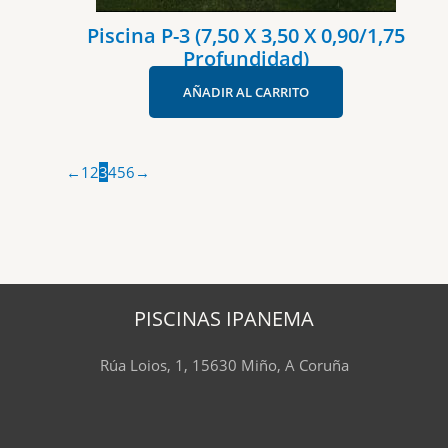
Piscina P-3 (7,50 X 3,50 X 0,90/1,75
Profundidad)
AÑADIR AL CARRITO
←
1
2
3
4
5
6
→
PISCINAS IPANEMA
Rúa Loios, 1, 15630 Miño, A Coruña