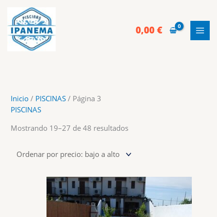
Ir
al
contenido
0,00
€
Inicio
/
PISCINAS
/ Página 3
PISCINAS
Ordenado
Mostrando 19–27 de 48 resultados
por
precio:
bajo
a
alto