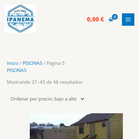
Ir
al
contenido
0,00
€
Inicio
/
PISCINAS
/ Página 5
PISCINAS
Ordenado
Mostrando 37–45 de 48 resultados
por
precio:
bajo
a
alto