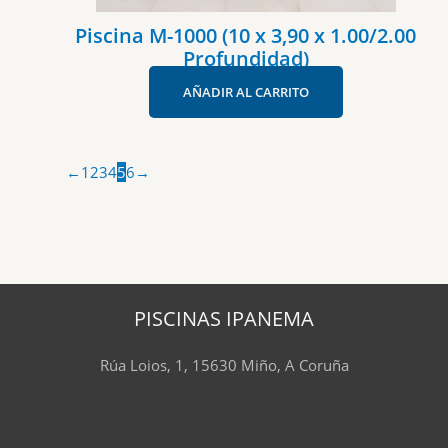
Piscina M-1000 (10 x 3,90 x 1.00/2.00
Profundidad)
AÑADIR AL CARRITO
←
1
2
3
4
5
6
→
PISCINAS IPANEMA
Rúa Loios, 1, 15630 Miño, A Coruña